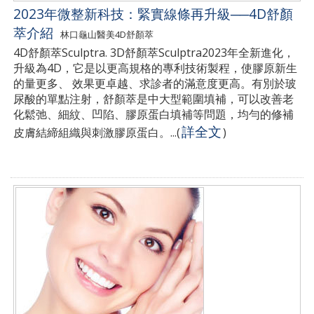
2023年微整新科技：緊實線條再升級──4D舒顏
萃介紹
林口龜山醫美4D舒顏萃
4D舒顏萃Sculptra. 3D舒顏萃Sculptra2023年全新進化，
升級為4D，它是以更高規格的專利技術製程，使膠原新生
的量更多、 效果更卓越、求診者的滿意度更高。有別於玻
尿酸的單點注射，舒顏萃是中大型範圍填補，可以改善老
化鬆弛、細紋、凹陷、膠原蛋白填補等問題，均勻的修補
詳全文
皮膚結締組織與刺激膠原蛋白。...
(
)