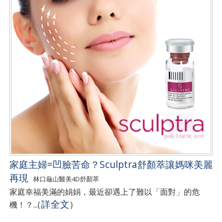
家庭主婦=凹臉苦命？Sculptra舒顏萃讓媽咪美麗
再現
林口龜山醫美4D舒顏萃
家庭幸福美滿的娟娟，最近卻遇上了難以「面對」的危
詳全文
機！？...
(
)