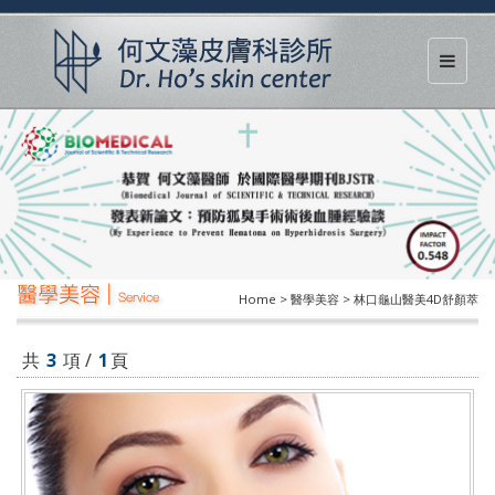
醫學美容 |
Service
Home > 醫學美容 > 林口龜山醫美4D舒顏萃
共
3
項 /
1
頁