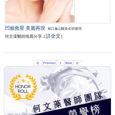
凹臉救星 美麗再現
林口龜山醫美4D舒顏萃
詳全文
何文藻醫師推薦分享...
(
)
1
Previous
Next