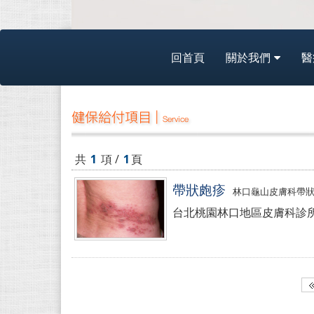
回首頁
關於我們
醫
健保給付項目 |
Service
共
1
項 /
1
頁
帶狀皰疹
林口龜山皮膚科帶
台北桃園林口地區皮膚科診所-