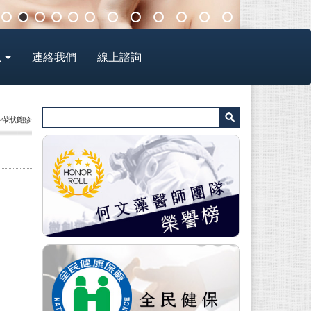
息
連絡我們
線上諮詢
膚科帶狀皰疹