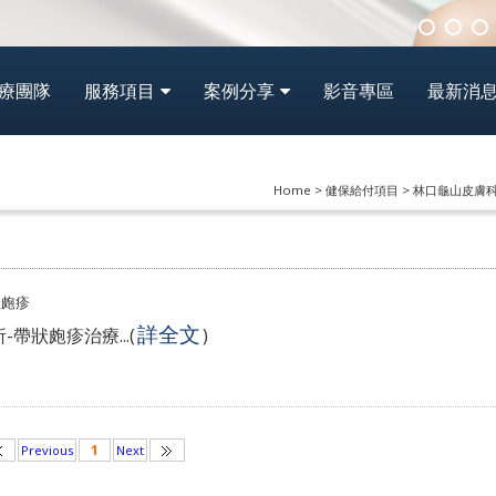
療團隊
服務項目
案例分享
影音專區
最新消
Home > 健保給付項目 > 林口龜山皮
狀皰疹
詳全文
帶狀皰疹治療...
(
)
1
Previous
Next