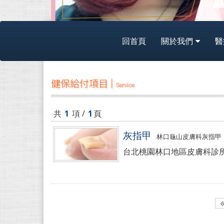
回首頁
關於我們
醫
健保給付項目 |
Service
共
1
項 /
1
頁
灰指甲
林口龜山皮膚科灰指甲
台北桃園林口地區皮膚科診所-