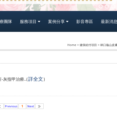
療團隊
服務項目
案例分享
影音專區
最新消
Home > 健保給付項目 > 林口龜山
詳全文
灰指甲治療...
(
)
1
Previous
Next